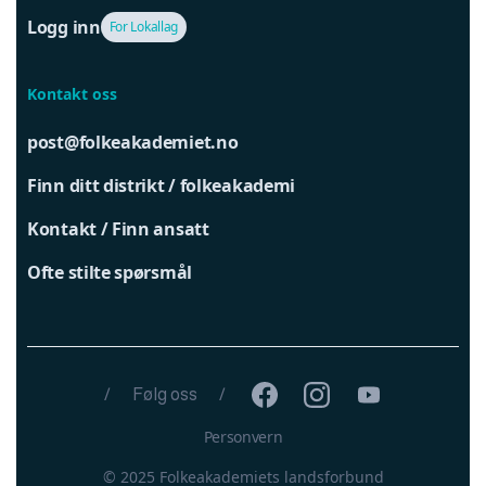
Logg inn
For Lokallag
Kontakt oss
post@folkeakademiet.no
Finn ditt distrikt / folkeakademi
Kontakt / Finn ansatt
Ofte stilte spørsmål
/
Følg oss
/
Personvern
© 2025 Folkeakademiets landsforbund