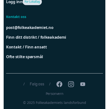
Logg inn
For Lokallag
Kontakt oss
post@folkeakademiet.no
Finn ditt distrikt / folkeakademi
Kontakt / Finn ansatt
Ofte stilte spørsmål
/
Følg oss
/
Personvern
© 2025 Folkeakademiets landsforbund