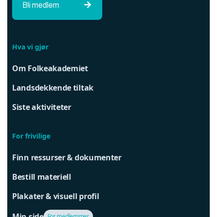
Bli medlem

Hva vi gjør
Om Folkeakademiet
Landsdekkende tiltak
Siste aktiviteter
For frivilige
Finn ressurser & dokumenter
Bestill materiell
Plakater & visuell profil
Min side
For medlemmer