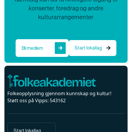
konserter, foredrag og andre
kulturarrangementer.
Start lokallag
Bli medlem


Folkeopplysning gjennom kunnskap og kultur!
Støtt oss på Vipps: 543162
Start lokallag
