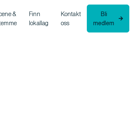
cene &
Finn
Kontakt
Bli

temme
lokallag
oss
medlem
Dato & tid
Sted