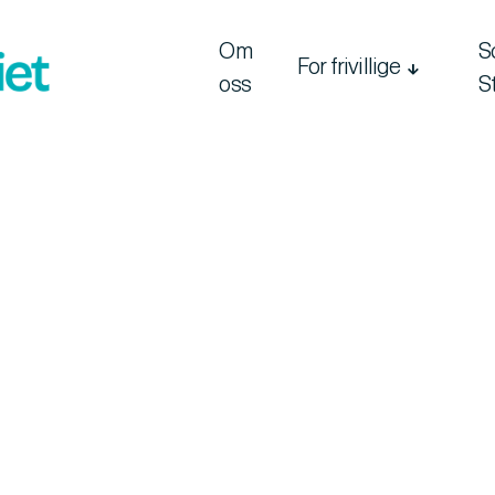
Om
S
For frivillige

oss
S