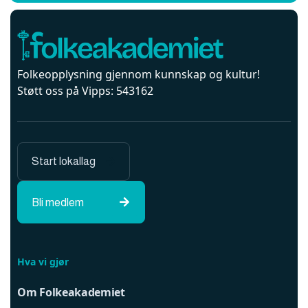
Folkeopplysning gjennom kunnskap og kultur!
Støtt oss på Vipps: 543162
Start lokallag

Bli medlem

Hva vi gjør
Om Folkeakademiet