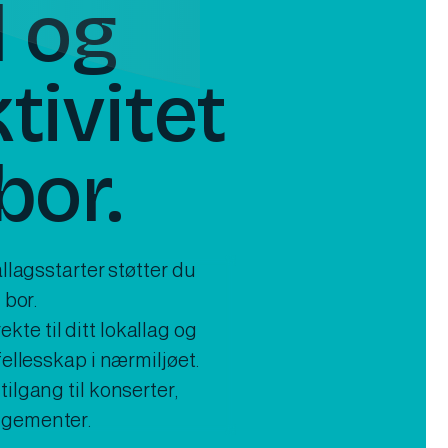
d og
tivitet
bor.
allagsstarter støtter du
 bor.
te til ditt lokallag og
fellesskap i nærmiljøet.
ilgang til konserter,
ngementer.