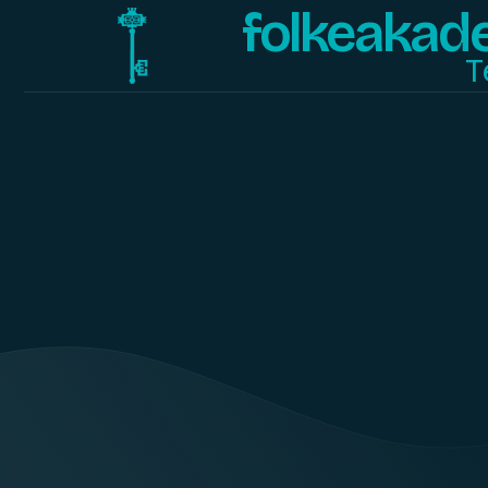
folkeakad
T