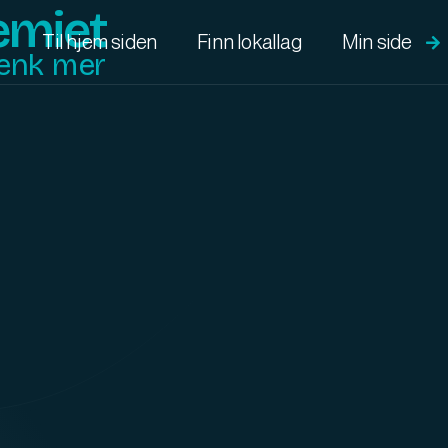
emiet
Min side
Til hjem siden
Finn lokallag

enk mer