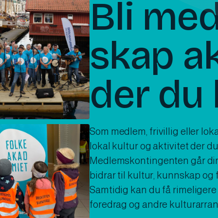
Bli me
skap ak
der du 
Som medlem, frivillig eller lok
lokal kultur og aktivitet der du
Medlemskontingenten går direk
bidrar til kultur, kunnskap og 
Samtidig kan du få rimeligere t
foredrag og andre kulturarra