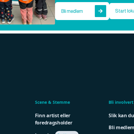
Start lok
Bli medlem

Scene & Stemme
Bli involvert
Finn artist eller
Slik kan d
foredragsholder
Bli medle