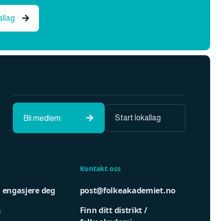
allag

Start lokallag
Bli medlem


Kontakt oss
u engasjere deg
post@folkeakademiet.no
m
Finn ditt distrikt /