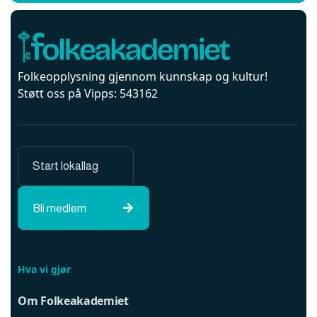
Folkeopplysning gjennom kunnskap og kultur!
Støtt oss på Vipps: 543162
Start lokallag

Bli medlem

Hva vi gjør
Om Folkeakademiet