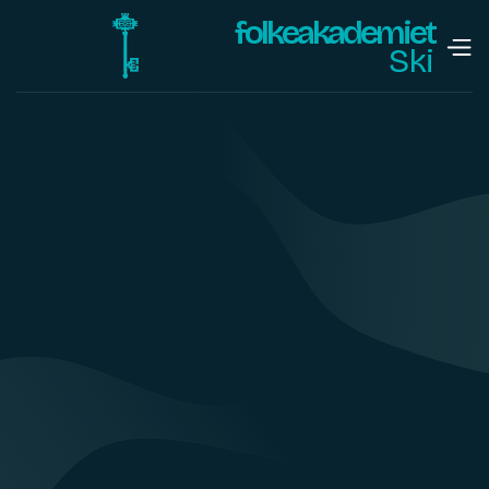
folkeakademiet
Ski