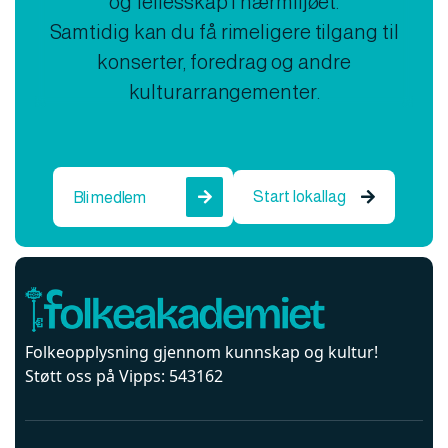
og fellesskap i nærmiljøet.
Samtidig kan du få rimeligere tilgang til
konserter, foredrag og andre
kulturarrangementer.
Start lokallag
Bli medlem


Folkeopplysning gjennom kunnskap og kultur!
Støtt oss på Vipps: 543162