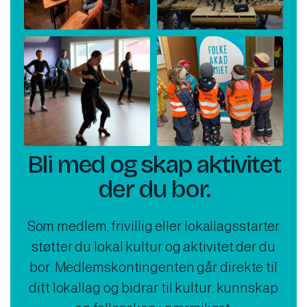
Bli med og skap aktivitet
der du bor.
Som medlem, frivillig eller lokallagsstarter
støtter du lokal kultur og aktivitet der du
bor. Medlemskontingenten går direkte til
ditt lokallag og bidrar til kultur, kunnskap