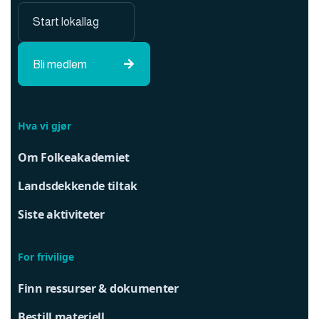
Start lokallag

Bli medlem

Hva vi gjør
Om Folkeakademiet
Landsdekkende tiltak
Siste aktiviteter
For frivilige
Finn ressurser & dokumenter
Bestill materiell