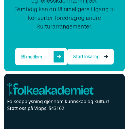
og fellesskap i nærmiljøet.
Samtidig kan du få rimeligere tilgang til
konserter, foredrag og andre
kulturarrangementer.
Start lokallag
Bli medlem


Folkeopplysning gjennom kunnskap og kultur!
Støtt oss på Vipps: 543162