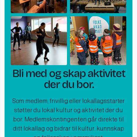
Bli med og skap aktivitet
der du bor.
Som medlem, frivillig eller lokallagsstarter
støtter du lokal kultur og aktivitet der du
bor. Medlemskontingenten går direkte til
ditt lokallag og bidrar til kultur, kunnskap