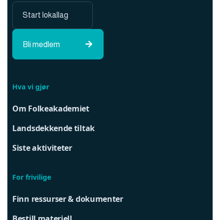
Start lokallag

Bli medlem

Hva vi gjør
Om Folkeakademiet
Landsdekkende tiltak
Siste aktiviteter
For frivilige
Finn ressurser & dokumenter
Bestill materiell