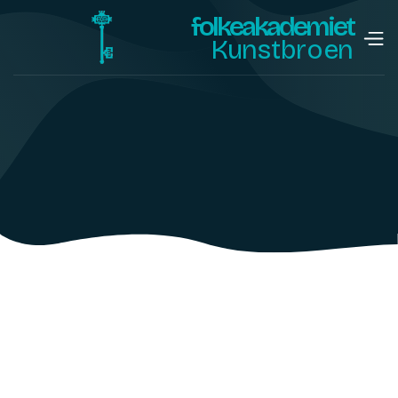
folkeakademiet
Kunstbroen
Styret / kontaktperson: