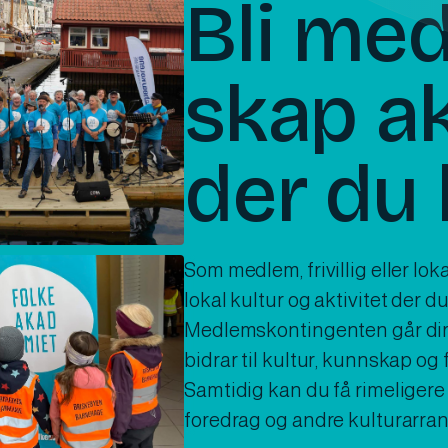
Bli me
skap ak
der du 
Som medlem, frivillig eller lok
lokal kultur og aktivitet der du
Medlemskontingenten går direk
bidrar til kultur, kunnskap og 
Samtidig kan du få rimeligere t
foredrag og andre kulturarra