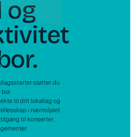
d og
tivitet
bor.
allagsstarter støtter du
 bor.
te til ditt lokallag og
fellesskap i nærmiljøet.
ilgang til konserter,
ngementer.