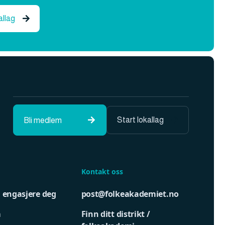
allag

Start lokallag
Bli medlem


Kontakt oss
u engasjere deg
post@folkeakademiet.no
m
Finn ditt distrikt /