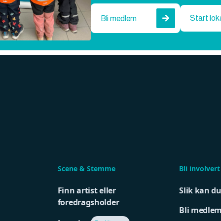
Start lok
Bli medlem

Scene & Stemme
Bli involvert
Finn artist eller
Slik kan d
foredragsholder
Bli medle