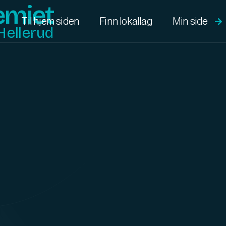
emiet
Min side
Til hjem siden
Finn lokallag

Hellerud