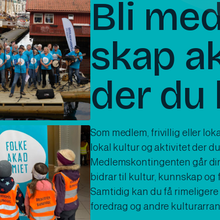
Bli me
skap ak
der du 
Som medlem, frivillig eller lok
lokal kultur og aktivitet der du
Medlemskontingenten går direk
bidrar til kultur, kunnskap og 
Samtidig kan du få rimeligere t
foredrag og andre kulturarra