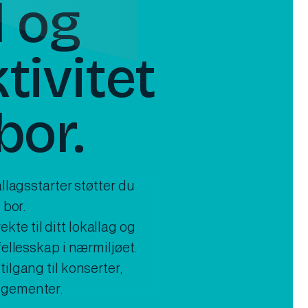
d og
tivitet
bor.
allagsstarter støtter du
 bor.
te til ditt lokallag og
fellesskap i nærmiljøet.
ilgang til konserter,
ngementer.