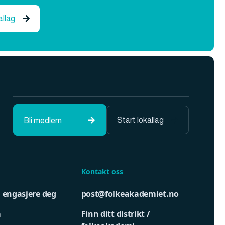
allag

Start lokallag
Bli medlem


Kontakt oss
u engasjere deg
post@folkeakademiet.no
m
Finn ditt distrikt /