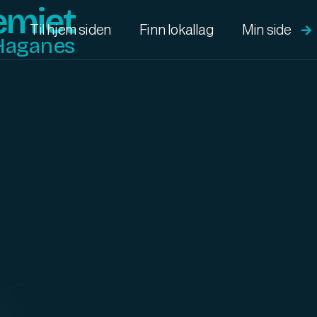
emiet
Min side
Til hjem siden
Finn lokallag

Haganes