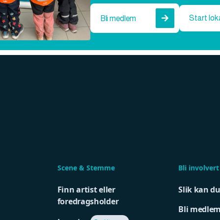
Start lok
Bli medlem

Scene & Stemme
Bli involvert
Finn artist eller
Slik kan d
foredragsholder
Bli medle