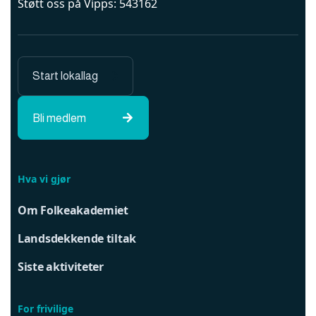
Støtt oss på Vipps: 543162
Start lokallag

Bli medlem

Hva vi gjør
Om Folkeakademiet
Landsdekkende tiltak
Siste aktiviteter
For frivilige